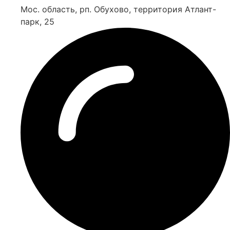
Мос. область, рп. Обухово, территория Атлант-
парк, 25