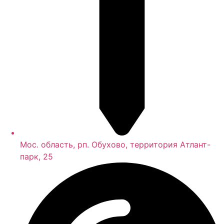
Мос. область, рп. Обухово, территория Атлант-
парк, 25