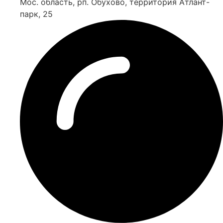
Мос. область, рп. Обухово, территория Атлант-
парк, 25