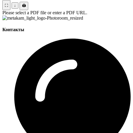
⛶
↓
🖨
Please select a PDF file or enter a PDF URL.
Контакты