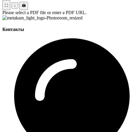
⛶
↓
🖨
Please select a PDF file or enter a PDF URL.
Контакты