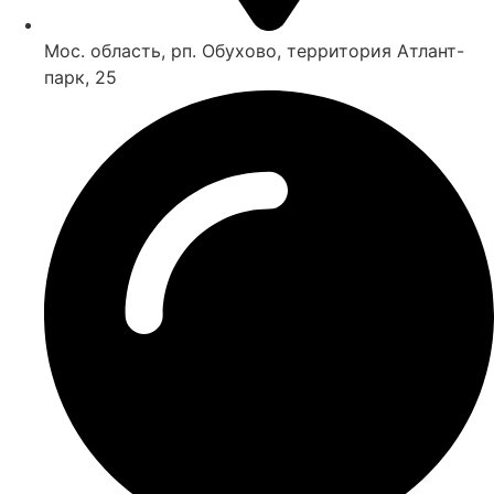
Мос. область, рп. Обухово, территория Атлант-
парк, 25