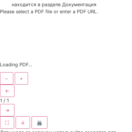
находится в разделе Документация
Please select a PDF file or enter a PDF URL.
Loading PDF...
−
+
←
1
/
1
→
⛶
↓
🖨