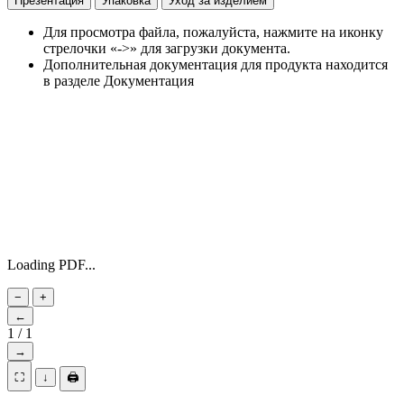
Презентация
Упаковка
Уход за изделием
Для просмотра файла, пожалуйста, нажмите на иконку
стрелочки «->» для загрузки документа.
Дополнительная документация для продукта находится
в разделе Документация
Loading PDF...
−
+
←
1
/
1
→
⛶
↓
🖨