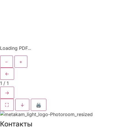
Loading PDF...
−
+
←
1
/
1
→
⛶
↓
🖨
Контакты